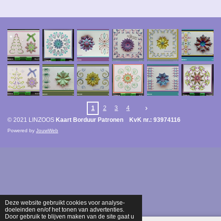
1
2
3
4
© 2021 LINZOOS
Kaart Borduur Patronen KvK nr.: 93974116
Powered by
JouwWeb
Deze website gebruikt cookies voor analyse-
doeleinden en/of het tonen van advertenties.
Door gebruik te blijven maken van de site gaat u