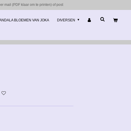
r mail (PDF klaar om te printen) of post
ANDALA BLOEMEN VAN JOKA
DIVERSEN