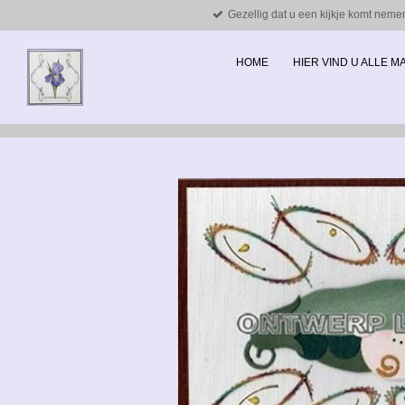
Gezellig dat u een kijkje komt neme
Ga
direct
naar
HOME
HIER VIND U ALLE 
de
hoofdinhoud