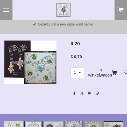
Ga
direct
naar
de
Gezellig dat u een kijkje komt nemen
hoofdinhoud
R 20
€ 0,70
In
winkelwagen
D
D
S
D
e
e
h
e
l
e
a
l
e
l
r
e
n
e
n