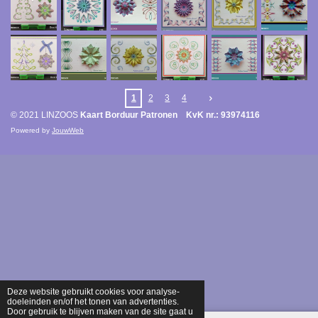
1
2
3
4
© 2021 LINZOOS
Kaart Borduur Patronen KvK nr.: 93974116
Powered by
JouwWeb
Deze website gebruikt cookies voor analyse-
doeleinden en/of het tonen van advertenties.
Door gebruik te blijven maken van de site gaat u