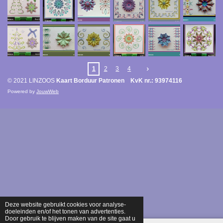
1
2
3
4
© 2021 LINZOOS
Kaart Borduur Patronen KvK nr.: 93974116
Powered by
JouwWeb
Deze website gebruikt cookies voor analyse-
doeleinden en/of het tonen van advertenties.
Door gebruik te blijven maken van de site gaat u