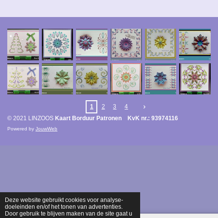
1
2
3
4
© 2021 LINZOOS
Kaart Borduur Patronen KvK nr.: 93974116
Powered by
JouwWeb
Deze website gebruikt cookies voor analyse-
doeleinden en/of het tonen van advertenties.
Door gebruik te blijven maken van de site gaat u