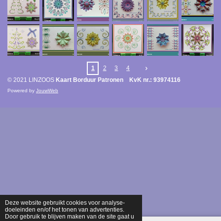
1
2
3
4
© 2021 LINZOOS
Kaart Borduur Patronen KvK nr.: 93974116
Powered by
JouwWeb
Deze website gebruikt cookies voor analyse-
doeleinden en/of het tonen van advertenties.
Door gebruik te blijven maken van de site gaat u