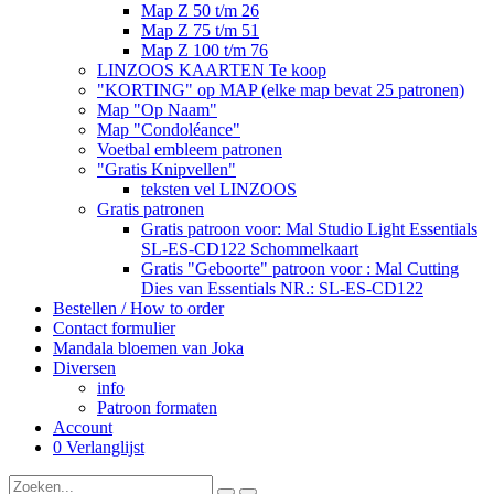
Map Z 50 t/m 26
Map Z 75 t/m 51
Map Z 100 t/m 76
LINZOOS KAARTEN Te koop
"KORTING" op MAP (elke map bevat 25 patronen)
Map "Op Naam"
Map "Condoléance"
Voetbal embleem patronen
"Gratis Knipvellen"
teksten vel LINZOOS
Gratis patronen
Gratis patroon voor: Mal Studio Light Essentials
SL-ES-CD122 Schommelkaart
Gratis "Geboorte" patroon voor : Mal Cutting
Dies van Essentials NR.: SL-ES-CD122
Bestellen / How to order
Contact formulier
Mandala bloemen van Joka
Diversen
info
Patroon formaten
Account
0
Verlanglijst