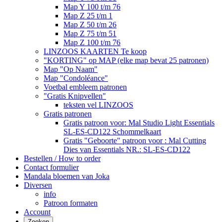
Map Y 100 t/m 76
Map Z 25 t/m 1
Map Z 50 t/m 26
Map Z 75 t/m 51
Map Z 100 t/m 76
LINZOOS KAARTEN Te koop
"KORTING" op MAP (elke map bevat 25 patronen)
Map "Op Naam"
Map "Condoléance"
Voetbal embleem patronen
"Gratis Knipvellen"
teksten vel LINZOOS
Gratis patronen
Gratis patroon voor: Mal Studio Light Essentials
SL-ES-CD122 Schommelkaart
Gratis "Geboorte" patroon voor : Mal Cutting
Dies van Essentials NR.: SL-ES-CD122
Bestellen / How to order
Contact formulier
Mandala bloemen van Joka
Diversen
info
Patroon formaten
Account
Zoeken