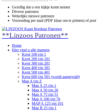
Gezellig dat u een kijkje komt nemen
Diverse patronen
Wekelijks nieuwe patronen
Verzending per mail (PDF klaar om te printen) of post
**Linzoos Patronen**
Home
Hier vind u alle mappen
Kerst 100 t/m 1
Kerst 200 t/m 101
Kerst 300 t/m 201
Kerst 400 t/m 301
Kerst 500 t/m 401
Kerst 600 t/m 501 (wordt aangevuld)
Map A t/m Z
Map A 25 t/m 1
Map A 50 t/m 26
Map A 75 t/m 51
Map A 100 t/m 76
MAP A 125 t/m 101
Map B 25 t/m 1