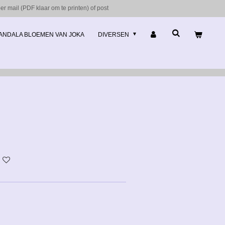
r mail (PDF klaar om te printen) of post
ANDALA BLOEMEN VAN JOKA
DIVERSEN