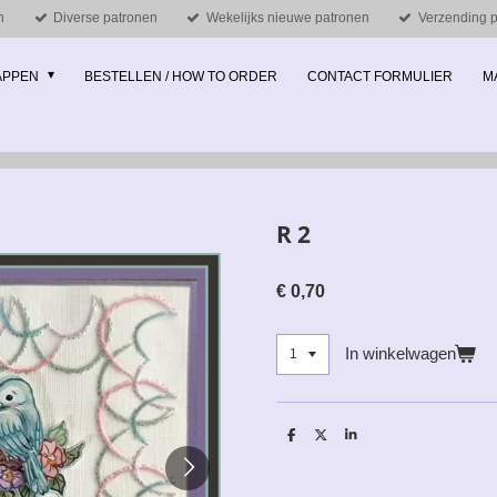
n
Diverse patronen
Wekelijks nieuwe patronen
Verzending pe
MAPPEN
BESTELLEN / HOW TO ORDER
CONTACT FORMULIER
M
R 2
€ 0,70
In winkelwagen
D
D
S
e
e
h
l
e
a
e
l
r
n
e