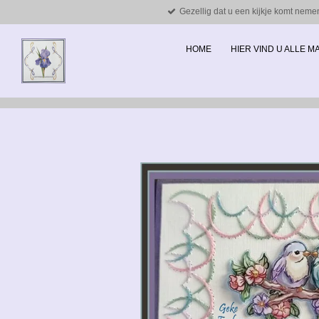
Gezellig dat u een kijkje komt neme
Ga
direct
naar
HOME
HIER VIND U ALLE 
de
hoofdinhoud