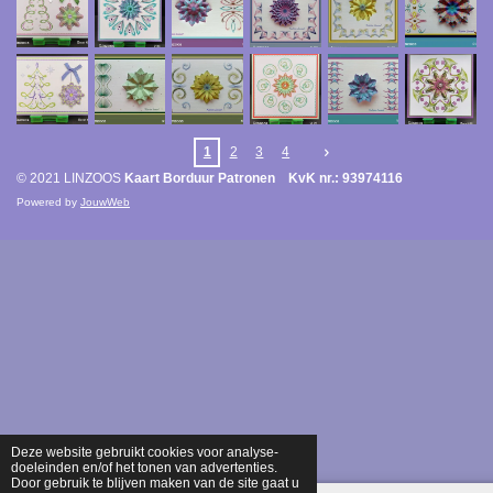
1
2
3
4
© 2021 LINZOOS
Kaart Borduur Patronen KvK nr.: 93974116
Powered by
JouwWeb
Deze website gebruikt cookies voor analyse-
doeleinden en/of het tonen van advertenties.
Door gebruik te blijven maken van de site gaat u