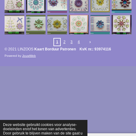
1
2
3
4
© 2021 LINZOOS
Kaart Borduur Patronen KvK nr.: 93974116
Powered by
JouwWeb
Deze website gebruikt cookies voor analyse-
doeleinden en/of het tonen van advertenties.
Door gebruik te blijven maken van de site gaat u