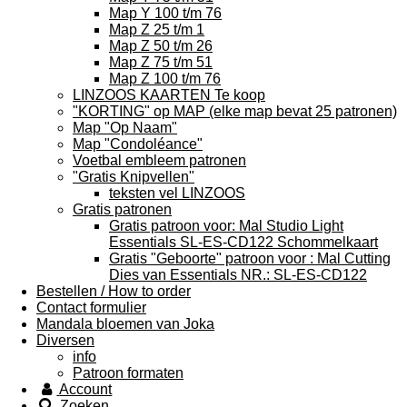
Map Y 100 t/m 76
Map Z 25 t/m 1
Map Z 50 t/m 26
Map Z 75 t/m 51
Map Z 100 t/m 76
LINZOOS KAARTEN Te koop
"KORTING" op MAP (elke map bevat 25 patronen)
Map "Op Naam"
Map "Condoléance"
Voetbal embleem patronen
"Gratis Knipvellen"
teksten vel LINZOOS
Gratis patronen
Gratis patroon voor: Mal Studio Light
Essentials SL-ES-CD122 Schommelkaart
Gratis "Geboorte" patroon voor : Mal Cutting
Dies van Essentials NR.: SL-ES-CD122
Bestellen / How to order
Contact formulier
Mandala bloemen van Joka
Diversen
info
Patroon formaten
Account
Zoeken