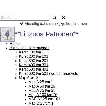
Gezellig dat u een kijkje komt nemen
**Linzoos Patronen**
Home
Hier vind u alle mappen
Kerst 100 t/m 1
Kerst 200 t/m 101
Kerst 300 t/m 201
Kerst 400 t/m 301
Kerst 500 t/m 401
Kerst 600 t/m 501 (wordt aangevuld)
Map A t/m Z
Map A 25 t/m 1
Map A 50 t/m 26
Map A 75 t/m 51
Map A 100 t/m 76
MAP A 125 t/m 101
Map B 25 t/m 1