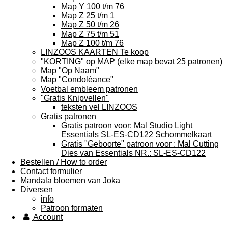
Map Y 100 t/m 76
Map Z 25 t/m 1
Map Z 50 t/m 26
Map Z 75 t/m 51
Map Z 100 t/m 76
LINZOOS KAARTEN Te koop
"KORTING" op MAP (elke map bevat 25 patronen)
Map "Op Naam"
Map "Condoléance"
Voetbal embleem patronen
"Gratis Knipvellen"
teksten vel LINZOOS
Gratis patronen
Gratis patroon voor: Mal Studio Light
Essentials SL-ES-CD122 Schommelkaart
Gratis "Geboorte" patroon voor : Mal Cutting
Dies van Essentials NR.: SL-ES-CD122
Bestellen / How to order
Contact formulier
Mandala bloemen van Joka
Diversen
info
Patroon formaten
Account