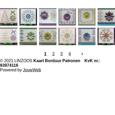
1
2
3
4
© 2021 LINZOOS
Kaart Borduur Patronen KvK nr.:
93974116
Powered by
JouwWeb