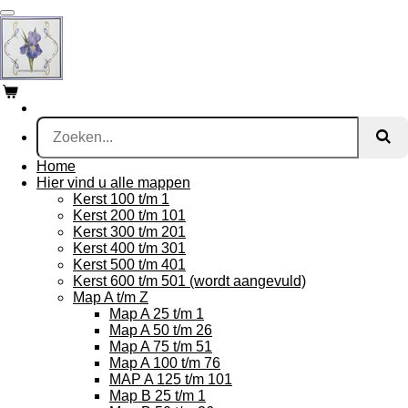
Ga
direct
naar
de
hoofdinhoud
Home
Hier vind u alle mappen
Kerst 100 t/m 1
Kerst 200 t/m 101
Kerst 300 t/m 201
Kerst 400 t/m 301
Kerst 500 t/m 401
Kerst 600 t/m 501 (wordt aangevuld)
Map A t/m Z
Map A 25 t/m 1
Map A 50 t/m 26
Map A 75 t/m 51
Map A 100 t/m 76
MAP A 125 t/m 101
Map B 25 t/m 1