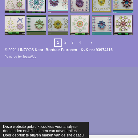
1
2
3
4
© 2021 LINZOOS
Kaart Borduur Patronen KvK nr.: 93974116
Powered by
JouwWeb
Deze website gebruikt cookies voor analyse-
doeleinden en/of het tonen van advertenties.
Door gebruik te blijven maken van de site gaat u