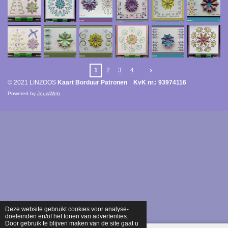
1
2
3
4
© 2021 LINZOOS
Kaart Borduur Patronen KvK nr.: 93974116
Powered by
JouwWeb
Deze website gebruikt cookies voor analyse-
doeleinden en/of het tonen van advertenties.
Door gebruik te blijven maken van de site gaat u