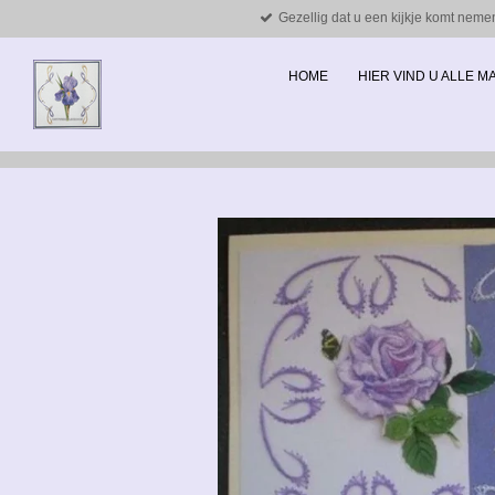
Gezellig dat u een kijkje komt neme
Ga
direct
naar
HOME
HIER VIND U ALLE 
de
hoofdinhoud