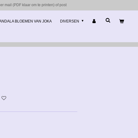
r mail (PDF klaar om te printen) of post
ANDALA BLOEMEN VAN JOKA
DIVERSEN