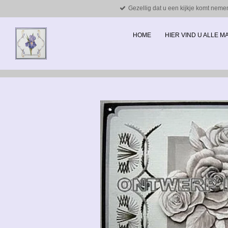
Gezellig dat u een kijkje komt neme
Ga
direct
naar
HOME
HIER VIND U ALLE 
de
hoofdinhoud