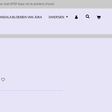
r mail (PDF klaar om te printen) of post
ANDALA BLOEMEN VAN JOKA
DIVERSEN