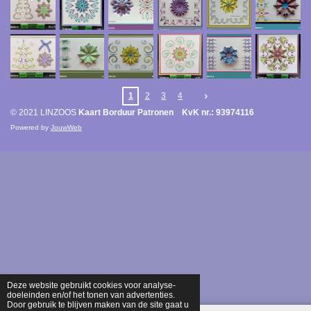
1
2
3
4
© 2021 LINZOOS
Kaart Borduur Patronen KvK nr.: 93974116
Powered by
JouwWeb
Deze website gebruikt cookies voor analyse-
doeleinden en/of het tonen van advertenties.
Door gebruik te blijven maken van de site gaat u