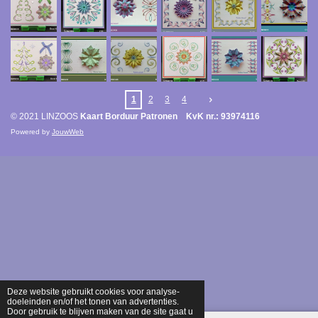
1
2
3
4
© 2021 LINZOOS
Kaart Borduur Patronen KvK nr.: 93974116
Powered by
JouwWeb
Deze website gebruikt cookies voor analyse-
doeleinden en/of het tonen van advertenties.
Door gebruik te blijven maken van de site gaat u