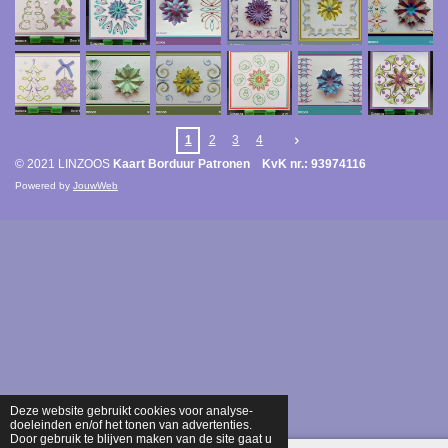
1
2
3
4
© 2021 LINZOOS
Kaart Borduur Patronen KvK nr.: 93974116
Powered by
JouwWeb
Deze website gebruikt cookies voor analyse-
doeleinden en/of het tonen van advertenties.
Door gebruik te blijven maken van de site gaat u