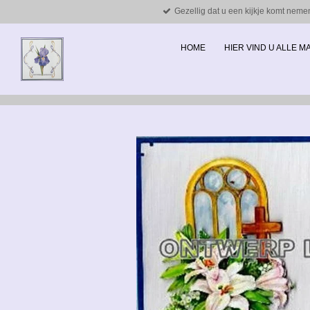
Gezellig dat u een kijkje komt neme
Ga
direct
naar
HOME
HIER VIND U ALLE 
de
hoofdinhoud