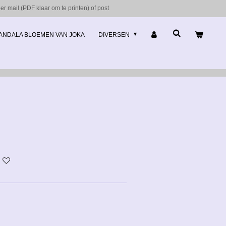
r mail (PDF klaar om te printen) of post
ANDALA BLOEMEN VAN JOKA
DIVERSEN