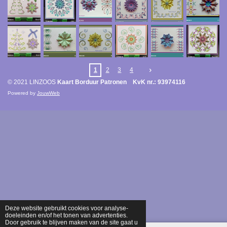
1
2
3
4
© 2021 LINZOOS
Kaart Borduur Patronen KvK nr.: 93974116
Powered by
JouwWeb
Deze website gebruikt cookies voor analyse-
doeleinden en/of het tonen van advertenties.
Door gebruik te blijven maken van de site gaat u