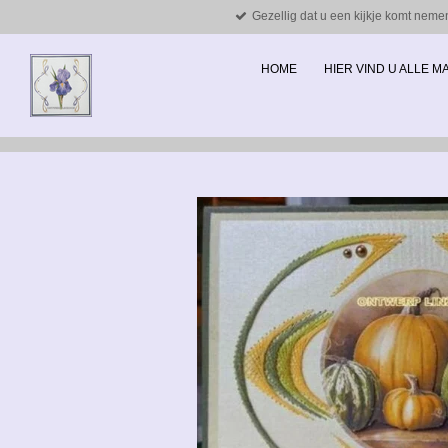
Gezellig dat u een kijkje komt neme
Ga
direct
naar
HOME
HIER VIND U ALLE 
de
hoofdinhoud