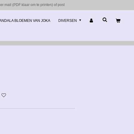
r mail (PDF klaar om te printen) of post
ANDALA BLOEMEN VAN JOKA
DIVERSEN