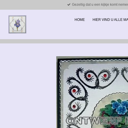
Gezellig dat u een kijkje komt neme
Ga
direct
naar
HOME
HIER VIND U ALLE 
de
hoofdinhoud