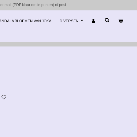
r mail (PDF klaar om te printen) of post
ANDALA BLOEMEN VAN JOKA
DIVERSEN