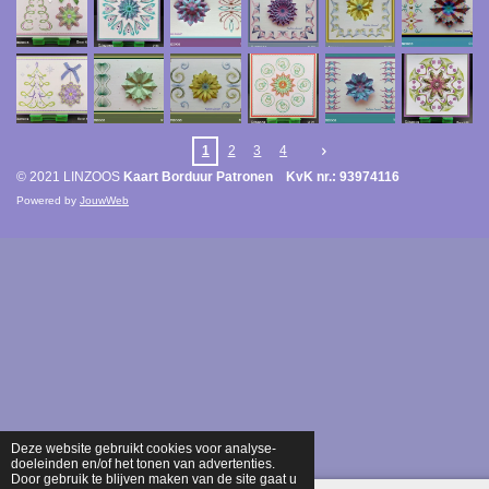
1
2
3
4
© 2021 LINZOOS
Kaart Borduur Patronen KvK nr.: 93974116
Powered by
JouwWeb
Deze website gebruikt cookies voor analyse-
doeleinden en/of het tonen van advertenties.
Door gebruik te blijven maken van de site gaat u