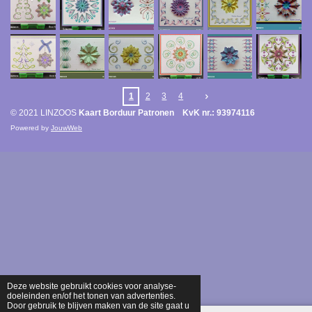
1
2
3
4
© 2021 LINZOOS
Kaart Borduur Patronen KvK nr.: 93974116
Powered by
JouwWeb
Deze website gebruikt cookies voor analyse-
doeleinden en/of het tonen van advertenties.
Door gebruik te blijven maken van de site gaat u