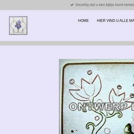
Gezellig dat u een kijkje komt neme
Ga
direct
naar
HOME
HIER VIND U ALLE 
de
hoofdinhoud