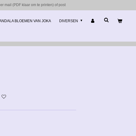
r mail (PDF klaar om te printen) of post
ANDALA BLOEMEN VAN JOKA
DIVERSEN