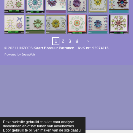
1
2
3
4
© 2021 LINZOOS
Kaart Borduur Patronen KvK nr.: 93974116
Powered by
JouwWeb
Deze website gebruikt cookies voor analyse-
doeleinden en/of het tonen van advertenties.
Door gebruik te blijven maken van de site gaat u