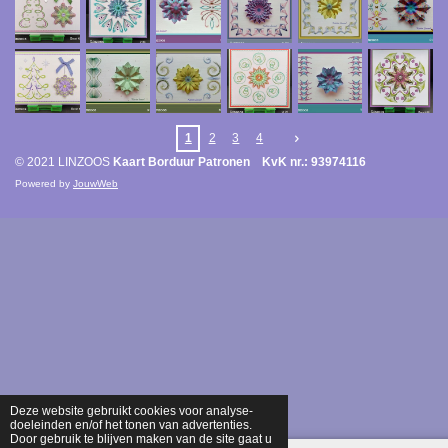
1
2
3
4
© 2021 LINZOOS
Kaart Borduur Patronen KvK nr.: 93974116
Powered by
JouwWeb
Deze website gebruikt cookies voor analyse-
doeleinden en/of het tonen van advertenties.
Door gebruik te blijven maken van de site gaat u