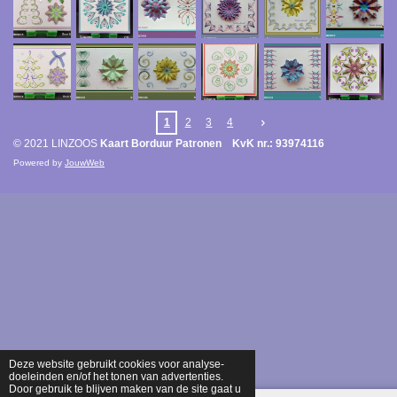
1
2
3
4
© 2021 LINZOOS
Kaart Borduur Patronen KvK nr.: 93974116
Powered by
JouwWeb
Deze website gebruikt cookies voor analyse-
doeleinden en/of het tonen van advertenties.
Door gebruik te blijven maken van de site gaat u