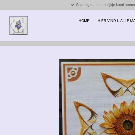
Gezellig dat u een kijkje komt neme
Ga
direct
naar
HOME
HIER VIND U ALLE 
de
hoofdinhoud