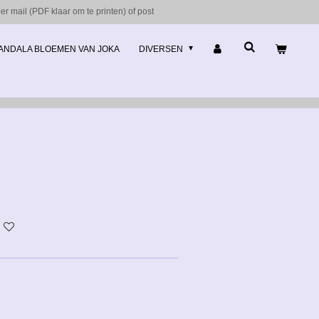
r mail (PDF klaar om te printen) of post
ANDALA BLOEMEN VAN JOKA
DIVERSEN