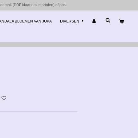
r mail (PDF klaar om te printen) of post
ANDALA BLOEMEN VAN JOKA
DIVERSEN