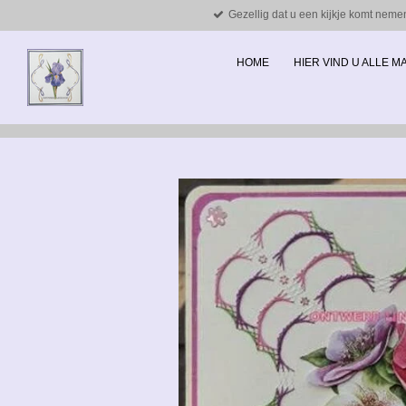
Gezellig dat u een kijkje komt neme
Ga
direct
naar
HOME
HIER VIND U ALLE 
de
hoofdinhoud