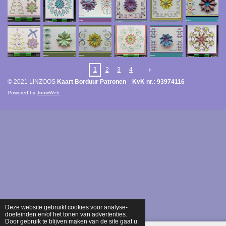
1
2
3
4
© 2021 LINZOOS
Kaart Borduur Patronen KvK nr.: 93974116
Powered by
JouwWeb
Deze website gebruikt cookies voor analyse-
doeleinden en/of het tonen van advertenties.
Door gebruik te blijven maken van de site gaat u