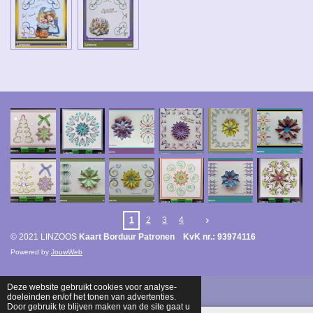
1
2
3
4
© 2021 LINZOOS
Kaart Borduur Patronen KvK nr.: 93974116
Powered by
JouwWeb
Deze website gebruikt cookies voor analyse-
doeleinden en/of het tonen van advertenties.
Door gebruik te blijven maken van de site gaat u