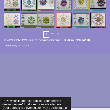
1
2
3
4
© 2021 LINZOOS
Kaart Borduur Patronen KvK nr.: 93974116
Powered by
JouwWeb
Deze website gebruikt cookies voor analyse-
doeleinden en/of het tonen van advertenties.
Door gebruik te blijven maken van de site gaat u