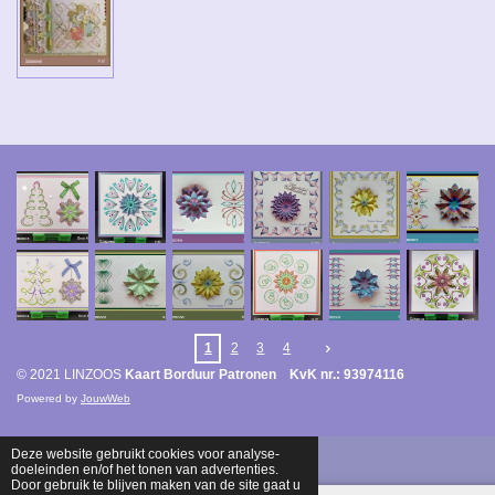
1
2
3
4
© 2021 LINZOOS
Kaart Borduur Patronen KvK nr.: 93974116
Powered by
JouwWeb
Deze website gebruikt cookies voor analyse-
doeleinden en/of het tonen van advertenties.
Door gebruik te blijven maken van de site gaat u