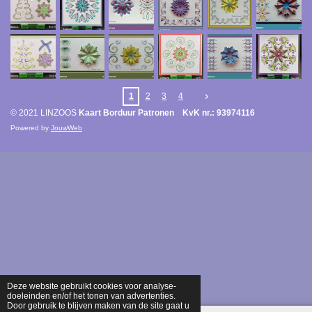
1
2
3
4
© 2021 LINZOOS
Kaart Borduur Patronen KvK nr.: 93974116
Powered by
JouwWeb
Deze website gebruikt cookies voor analyse-
doeleinden en/of het tonen van advertenties.
Door gebruik te blijven maken van de site gaat u