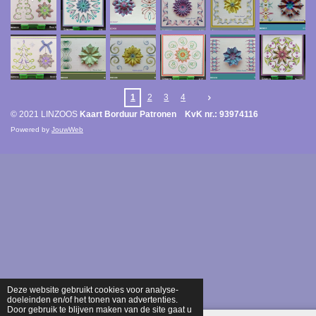
1
2
3
4
© 2021 LINZOOS
Kaart Borduur Patronen KvK nr.: 93974116
Powered by
JouwWeb
Deze website gebruikt cookies voor analyse-
doeleinden en/of het tonen van advertenties.
Door gebruik te blijven maken van de site gaat u