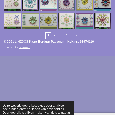
1
2
3
4
© 2021 LINZOOS
Kaart Borduur Patronen KvK nr.: 93974116
Powered by
JouwWeb
Deze website gebruikt cookies voor analyse-
doeleinden en/of het tonen van advertenties.
Door gebruik te blijven maken van de site gaat u