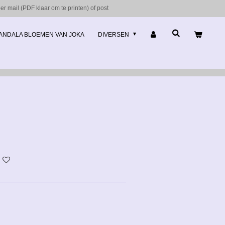
r mail (PDF klaar om te printen) of post
ANDALA BLOEMEN VAN JOKA
DIVERSEN