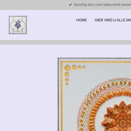
Gezellig dat u een kijkje komt neme
Ga
direct
naar
HOME
HIER VIND U ALLE 
de
hoofdinhoud