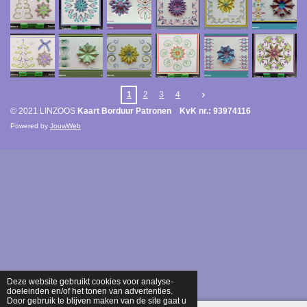
1
2
3
4
© 2021 LINZOOS
Kaart Borduur Patronen KvK nr.: 93974116
Powered by
JouwWeb
Deze website gebruikt cookies voor analyse-
doeleinden en/of het tonen van advertenties.
Door gebruik te blijven maken van de site gaat u