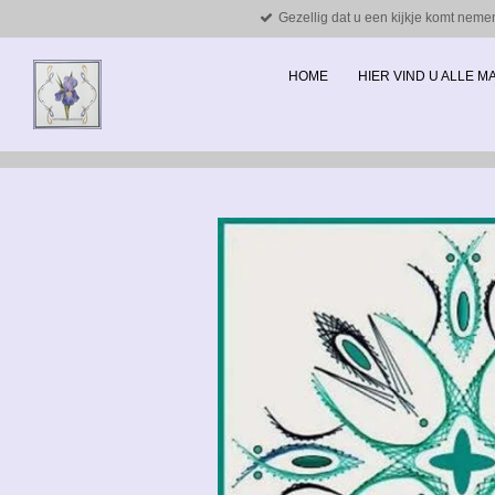
Gezellig dat u een kijkje komt neme
Ga
direct
naar
HOME
HIER VIND U ALLE 
de
hoofdinhoud