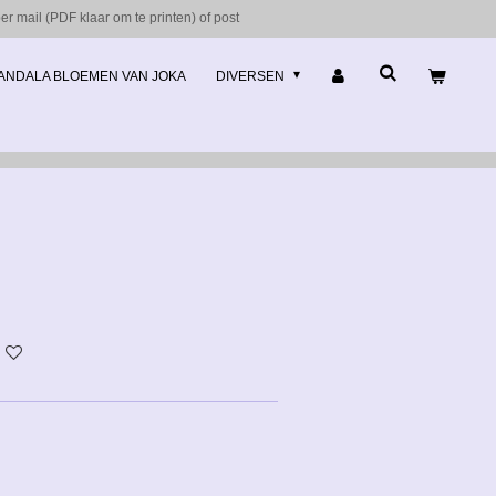
r mail (PDF klaar om te printen) of post
ANDALA BLOEMEN VAN JOKA
DIVERSEN