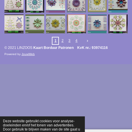
1
2
3
4
© 2021 LINZOOS
Kaart Borduur Patronen KvK nr.: 93974116
Powered by
JouwWeb
Deze website gebruikt cookies voor analyse-
doeleinden en/of het tonen van advertenties.
Door gebruik te blijven maken van de site gaat u