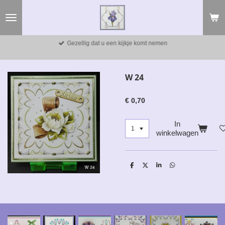
Ga
direct
naar
de
Gezellig dat u een kijkje komt nemen
hoofdinhoud
W 24
€ 0,70
In
winkelwagen
D
D
S
D
e
e
h
e
l
e
a
l
e
l
r
e
n
e
n