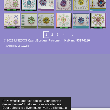
1
2
3
4
© 2021 LINZOOS
Kaart Borduur Patronen KvK nr.: 93974116
Powered by
JouwWeb
Deze website gebruikt cookies voor analyse-
doeleinden en/of het tonen van advertenties.
Door gebruik te blijven maken van de site gaat u