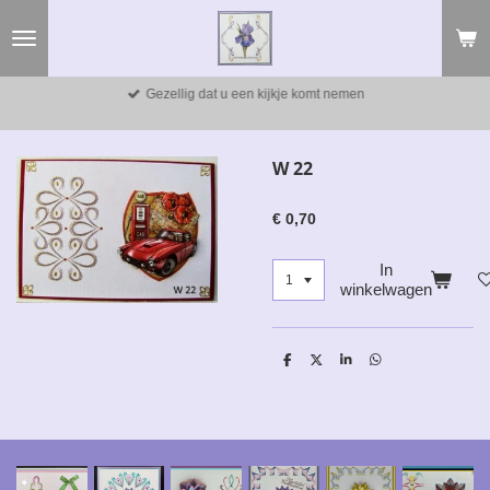
Ga
direct
naar
de
Gezellig dat u een kijkje komt nemen
hoofdinhoud
W 22
€ 0,70
In
winkelwagen
D
D
S
D
e
e
h
e
l
e
a
l
e
l
r
e
n
e
n