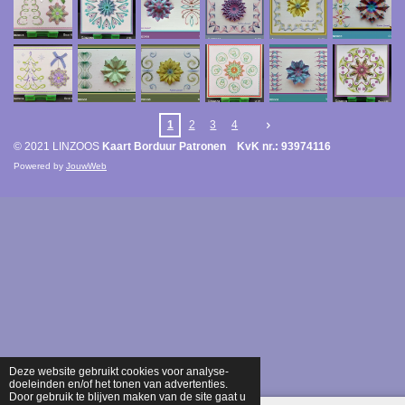
1
2
3
4
© 2021 LINZOOS
Kaart Borduur Patronen KvK nr.: 93974116
Powered by
JouwWeb
Deze website gebruikt cookies voor analyse-
doeleinden en/of het tonen van advertenties.
Door gebruik te blijven maken van de site gaat u