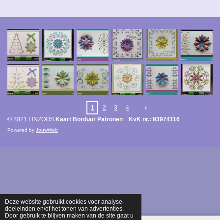
1
2
3
4
© 2021 LINZOOS
Kaart Borduur Patronen KvK nr.: 93974116
Powered by
JouwWeb
Deze website gebruikt cookies voor analyse-
doeleinden en/of het tonen van advertenties.
Door gebruik te blijven maken van de site gaat u