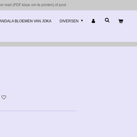
r mail (PDF klaar om te printen) of post
ANDALA BLOEMEN VAN JOKA
DIVERSEN