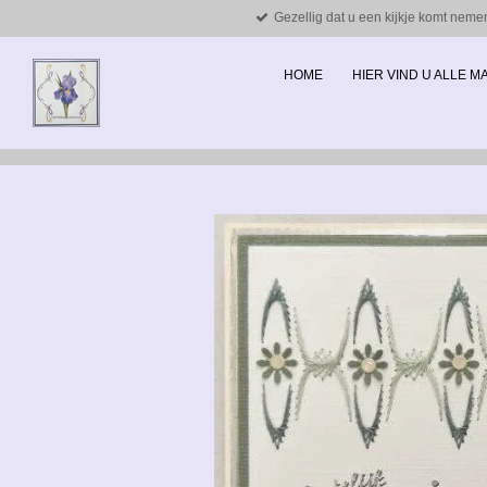
Gezellig dat u een kijkje komt neme
Ga
direct
naar
HOME
HIER VIND U ALLE 
de
hoofdinhoud