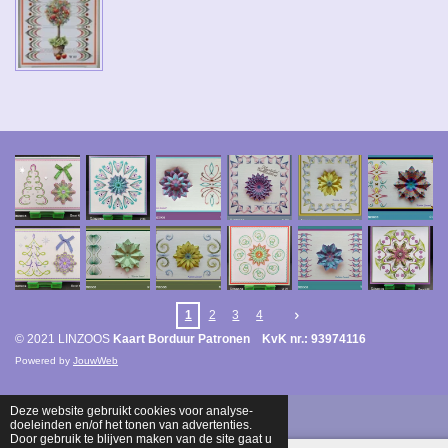
1
2
3
4
© 2021 LINZOOS
Kaart Borduur Patronen KvK nr.: 93974116
Powered by
JouwWeb
Deze website gebruikt cookies voor analyse-
doeleinden en/of het tonen van advertenties.
Door gebruik te blijven maken van de site gaat u