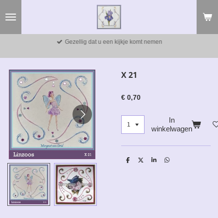
Ga
direct
naar
de
Gezellig dat u een kijkje komt nemen
hoofdinhoud
X 21
€ 0,70
In
winkelwagen
D
D
S
D
e
e
h
e
l
e
a
l
e
l
r
e
n
e
n