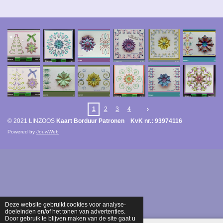
1
2
3
4
© 2021 LINZOOS
Kaart Borduur Patronen KvK nr.: 93974116
Powered by
JouwWeb
Deze website gebruikt cookies voor analyse-
doeleinden en/of het tonen van advertenties.
Door gebruik te blijven maken van de site gaat u