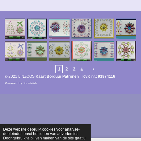
1
2
3
4
© 2021 LINZOOS
Kaart Borduur Patronen KvK nr.: 93974116
Powered by
JouwWeb
Deze website gebruikt cookies voor analyse-
doeleinden en/of het tonen van advertenties.
Door gebruik te blijven maken van de site gaat u