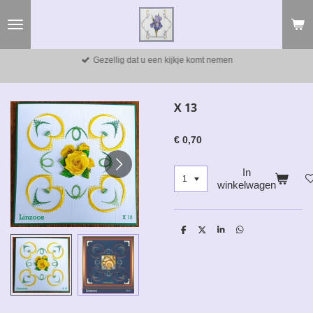
Ga
direct
naar
de
Gezellig dat u een kijkje komt nemen
hoofdinhoud
X 13
€ 0,70
In
winkelwagen
D
D
S
D
e
e
h
e
l
e
a
l
e
l
r
e
n
e
n