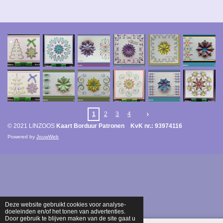
1
2
3
4
© 2021 LINZOOS
Kaart Borduur Patronen KvK nr.: 93974116
Powered by
JouwWeb
Deze website gebruikt cookies voor analyse-
doeleinden en/of het tonen van advertenties.
Door gebruik te blijven maken van de site gaat u