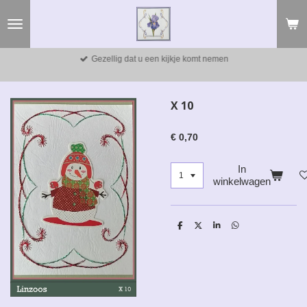
Ga
direct
naar
de
Gezellig dat u een kijkje komt nemen
hoofdinhoud
X 10
€ 0,70
In
winkelwagen
D
D
S
D
e
e
h
e
l
e
a
l
e
l
r
e
n
e
n