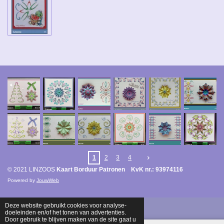
1
2
3
4
© 2021 LINZOOS
Kaart Borduur Patronen KvK nr.: 93974116
Powered by
JouwWeb
Deze website gebruikt cookies voor analyse-
doeleinden en/of het tonen van advertenties.
Door gebruik te blijven maken van de site gaat u